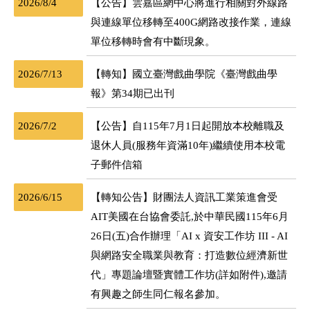
2026/8/4
【公告】雲嘉區網中心將進行相關對外線路
與連線單位移轉至400G網路改接作業，連線
單位移轉時會有中斷現象。
2026/7/13
【轉知】國立臺灣戲曲學院《臺灣戲曲學
報》第34期已出刊
2026/7/2
【公告】自115年7月1日起開放本校離職及
退休人員(服務年資滿10年)繼續使用本校電
子郵件信箱
2026/6/15
【轉知公告】財團法人資訊工業策進會受
AIT美國在台協會委託,於中華民國115年6月
26日(五)合作辦理「AI x 資安工作坊 III - AI
與網路安全職業與教育：打造數位經濟新世
代」專題論壇暨實體工作坊(詳如附件),邀請
有興趣之師生同仁報名參加。