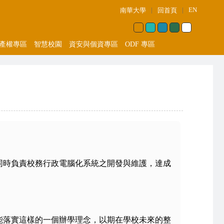
|
|
EN
南華大學
回首頁
產權專區
智慧校園
資安與個資專區
ODF 專區
同時負責校務行政電腦化系統之開發與維護，達成
能落實這樣的一個辦學理念，以期在學校未來的整