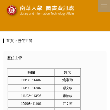
首頁
> 歷任主管
歷任主管
時間
姓名
賴淑玲
113/08~114/07
113/05~113/07
謝文欽
111/02~113/05
廖怡欽
109/08~111/01
莊文河